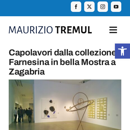
Skip
to
content
Togg
Navig
Apr
Capolavori dalla collezione
Home
Farnesina in bella Mostra a
Zagabria
Biografia
Eventi
Curiosità e aforismi