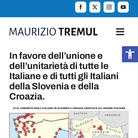
Skip
to
content
Togg
Navig
Apr
In favore dell’unione e
Home
dell’unitarietà di tutte le
Italiane e di tutti gli Italiani
Biografia
della Slovenia e della
Croazia.
Eventi
Curiosità e aforismi