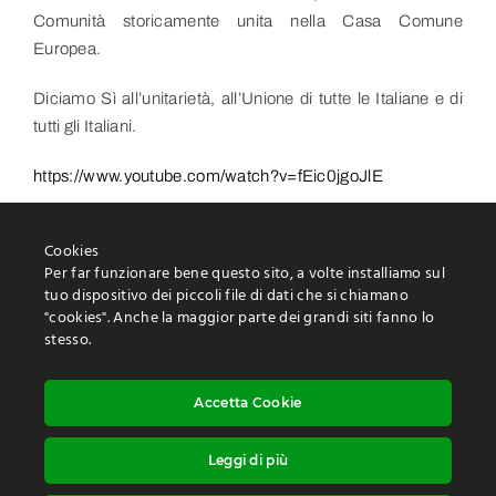
Comunità storicamente unita nella Casa Comune
Europea.
Diciamo Sì all’unitarietà, all’Unione di tutte le Italiane e di
tutti gli Italiani.
https://www.youtube.com/watch?v=fEic0jgoJlE
Cookies
Per far funzionare bene questo sito, a volte installiamo sul
tuo dispositivo dei piccoli file di dati che si chiamano
"cookies". Anche la maggior parte dei grandi siti fanno lo
stesso.
Protezione delle informazioni personali
Utilizzo dei “cookies
Accetta Cookie
Dichiarazione di accessibilità
Leggi di più