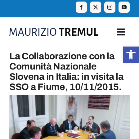
Skip
to
content
Togg
Navig
Apr
La Collaborazione con la
Home
Comunità Nazionale
Slovena in Italia: in visita la
Biografia
SSO a Fiume, 10/11/2015.
Eventi
Curiosità e aforismi