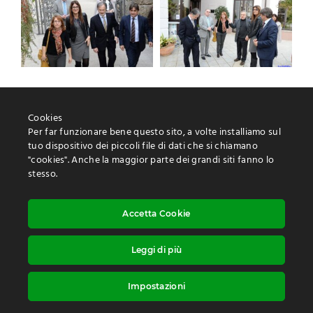
Cookies
Per far funzionare bene questo sito, a volte installiamo sul
tuo dispositivo dei piccoli file di dati che si chiamano
"cookies". Anche la maggior parte dei grandi siti fanno lo
Protezione delle informazioni personali
stesso.
Utilizzo dei “cookies
Dichiarazione di accessibilità
Accetta Cookie
Leggi di più
Diritto d’autore ©: Maurizio Tremul |
Realizzazione:
Studio Web Art
Impostazioni