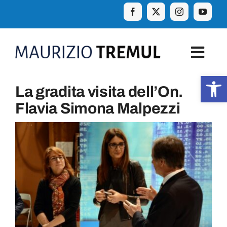
Skip
to
content
Togg
Navig
Apr
La gradita visita dell’On.
Home
Flavia Simona Malpezzi
Biografia
Eventi
Curiosità e aforismi