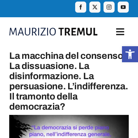
Skip
to
content
Togg
Navig
Apr
La macchina del consenso.
Home
La dissuasione. La
disinformazione. La
Biografia
persuasione. L’indifferenza.
Il tramonto della
Eventi
democrazia?
Curiosità e aforismi