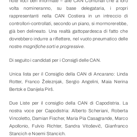
note voci ben informate – alle CAN Comunali che a loro
volta nomineranno, su base delegataria, i propri
rappresentanti nella CAN Costiera in un intreccio di
controllori-controllati, secondo un piano, si mormorerebbe,
già ben delineato. Una realtà gattopardesca di fatto che
dovrebbero indurre a riflettere, nel vuoto pneumatico delle
nostre
magnifiche sorti e progressive
.
Di seguito i candidati per i Consigli delle CAN.
Unica lista per il Consiglio della CAN di Ancarano: Linda
Rotter, Franco Železnjak, Sergio Angelini, Maia Nerina
Bertok e Danijela Pirš.
Due Liste per il consiglio della CAN di Capodistria. La
nostra voce per Capodistria: Alberto Scheriani, Roberta
Vincoletto, Damian Fischer, Maria Pia Casagrande, Marco
Apollonio, Fulvio Richter, Sandra Vitoševič, Gianfranco
Stancich e Noemi Stancich.