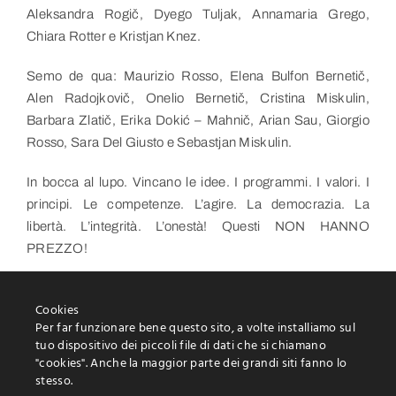
Aleksandra Rogič, Dyego Tuljak, Annamaria Grego,
Chiara Rotter e Kristjan Knez.
Semo de qua: Maurizio Rosso, Elena Bulfon Bernetič,
Alen Radojkovič, Onelio Bernetič, Cristina Miskulin,
Barbara Zlatič, Erika Dokić – Mahnič, Arian Sau, Giorgio
Rosso, Sara Del Giusto e Sebastjan Miskulin.
In bocca al lupo. Vincano le idee. I programmi. I valori. I
principi. Le competenze. L’agire. La democrazia. La
libertà. L’integrità. L’onestà! Questi NON HANNO
PREZZO!
Cookies
Per far funzionare bene questo sito, a volte installiamo sul
tuo dispositivo dei piccoli file di dati che si chiamano
"cookies". Anche la maggior parte dei grandi siti fanno lo
stesso.
Protezione delle informazioni personali