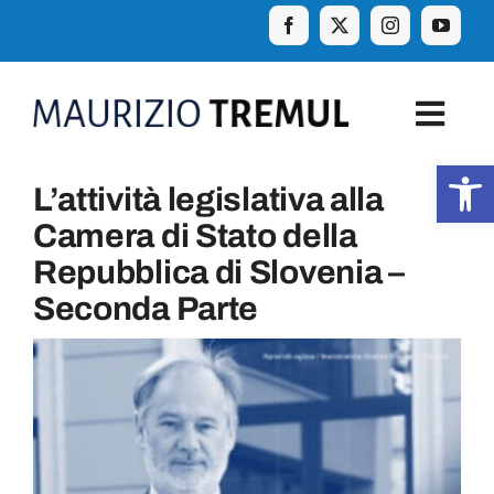
Skip
to
content
Togg
Navig
Apr
L’attività legislativa alla
Home
Camera di Stato della
Repubblica di Slovenia –
Biografia
Seconda Parte
Eventi
Curiosità e aforismi