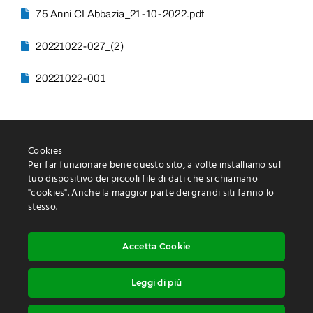
75 Anni CI Abbazia_21-10-2022.pdf
20221022-027_(2)
20221022-001
Cookies
Per far funzionare bene questo sito, a volte installiamo sul
tuo dispositivo dei piccoli file di dati che si chiamano
"cookies". Anche la maggior parte dei grandi siti fanno lo
Protezione delle informazioni personali
stesso.
Utilizzo dei “cookies
Dichiarazione di accessibilità
Accetta Cookie
Leggi di più
Diritto d’autore ©: Maurizio Tremul |
Realizzazione:
Studio Web Art