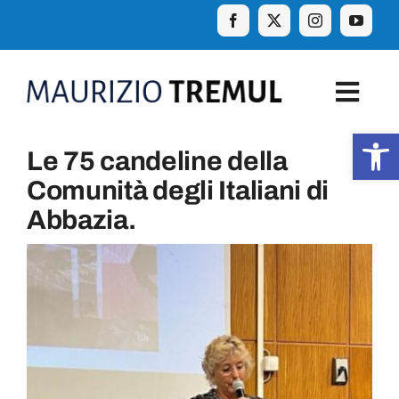
Skip
to
content
Togg
Navig
Apr
Le 75 candeline della
Home
Comunità degli Italiani di
Abbazia.
Biografia
Eventi
Curiosità e aforismi