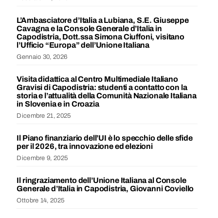
L’Ambasciatore d’Italia a Lubiana, S.E. Giuseppe
Cavagna e la Console Generale d’Italia in
Capodistria, Dott.ssa Simona Ciuffoni, visitano
l’Ufficio “Europa” dell’Unione Italiana
Gennaio 30, 2026
Visita didattica al Centro Multimediale Italiano
Gravisi di Capodistria: studenti a contatto con la
storia e l’attualità della Comunità Nazionale Italiana
in Slovenia e in Croazia
Dicembre 21, 2025
Il Piano finanziario dell’UI è lo specchio delle sfide
per il 2026, tra innovazione ed elezioni
Dicembre 9, 2025
Il ringraziamento dell’Unione Italiana al Console
Generale d’Italia in Capodistria, Giovanni Coviello
Ottobre 14, 2025