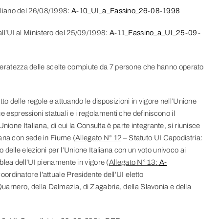
Italiano del 26/08/1998:
A-10_UI_a_Fassino_26-08-1998
o all’UI al Ministero del 25/09/1998:
A-11_Fassino_a_UI_25-09-
elleratezza delle scelte compiute da 7 persone che hanno operato
to delle regole e attuando le disposizioni in vigore nell’Unione
ue espressioni statuali e i regolamenti che definiscono il
ione Italiana, di cui la Consulta è parte integrante, si riunisce
iana con sede in Fiume (
Allegato N° 12
– Statuto UI Capodistria:
to delle elezioni per l’Unione Italiana con un voto univoco ai
blea dell’UI pienamente in vigore (
Allegato N° 13:
A-
Coordinatore l’attuale Presidente dell’UI eletto
l Quarnero, della Dalmazia, di Zagabria, della Slavonia e della