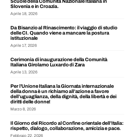
Scuole della Comunità Nazionale Italiana in
Slovenia e in Croazia.
Aprile 18, 2026
Da Bisanzio al Rinascimento: il viaggio di studio
delle CI. Quando viene a mancare la postura
istituzionale
Aprile 17, 2026
Cerimonia di inaugurazione della Comunità
Italiana Girolamo Luxardo di Zara
Aprile 13, 2026
Per l’Unione Italiana la Giornata internazionale
della donna è un richiamo all’azione a favore
dell’uguaglianza, della dignità, della libertà e dei
diritti delle donne!
Marzo 8, 2026
Il Giorno del Ricordo al Confine orientale dell’Italia:
rispetto, dialogo, collaborazione, amicizia e pace.
Febbraio 22, 2026