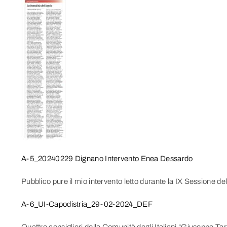
A-5_20240229 Dignano Intervento Enea Dessardo
Pubblico pure il mio intervento letto durante la IX Sessione de
A-6_UI-Capodistria_29-02-2024_DEF
Quattro consiglieri della Comunità degli Italiani “Giuseppe Tart