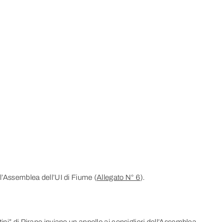
ll’Assemblea dell’UI di Fiume (
Allegato N° 6
).
ini” di Pirano inviano un appello ai consiglieri dell’Assemblea