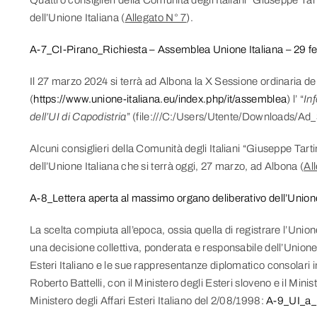
dell’Unione Italiana (
Allegato N° 7
).
A-7_CI-Pirano_Richiesta – Assemblea Unione Italiana – 29 f
Il 27 marzo 2024 si terrà ad Albona la X Sessione ordinaria de
(
https://www.unione-italiana.eu/index.php/it/assemblea
) l’ “
In
dell’UI di Capodistria
” (file:///C:/Users/Utente/Downloads/
Alcuni consiglieri della Comunità degli Italiani “Giuseppe Tarti
dell’Unione Italiana che si terrà oggi, 27 marzo, ad Albona (
Al
A-8_Lettera aperta al massimo organo deliberativo dell’Union
La scelta compiuta all’epoca, ossia quella di registrare l’Unione 
una decisione collettiva, ponderata e responsabile dell’Unione I
Esteri Italiano e le sue rappresentanze diplomatico consolari i
Roberto Battelli, con il Ministero degli Esteri sloveno e il Minis
Ministero degli Affari Esteri Italiano del 2/08/1998:
A-9_UI_a_