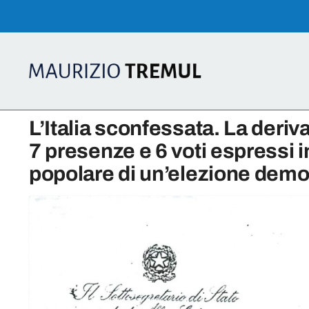
Skip
to
content
L’Italia sconfessata. La deriv
7 presenze e 6 voti espressi i
popolare di un’elezione democ