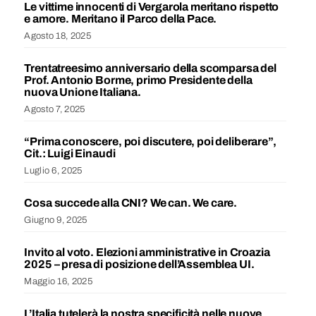
Le vittime innocenti di Vergarola meritano rispetto
e amore. Meritano il Parco della Pace.
Agosto 18, 2025
Trentatreesimo anniversario della scomparsa del
Prof. Antonio Borme, primo Presidente della
nuova Unione Italiana.
Agosto 7, 2025
“Prima conoscere, poi discutere, poi deliberare”,
Cit.: Luigi Einaudi
Luglio 6, 2025
Cosa succede alla CNI? We can. We care.
Giugno 9, 2025
Invito al voto. Elezioni amministrative in Croazia
2025 – presa di posizione dell’Assemblea UI.
Maggio 16, 2025
L’Italia tutelerà la nostra specificità nelle nuove