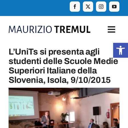
Skip
to
content
Togg
Navig
Apr
L’UniTs si presenta agli
Home
studenti delle Scuole Medie
Superiori Italiane della
Biografia
Slovenia, Isola, 9/10/2015
Eventi
Curiosità e aforismi