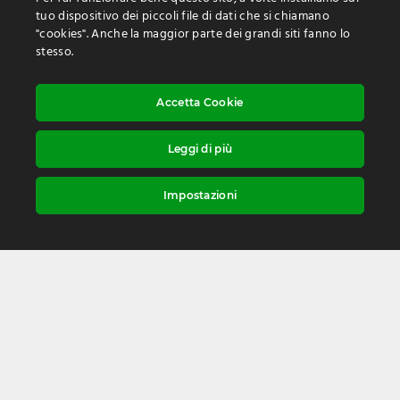
tuo dispositivo dei piccoli file di dati che si chiamano
"cookies". Anche la maggior parte dei grandi siti fanno lo
stesso.
Accetta Cookie
Leggi di più
Le vittime innocenti di Vergarola meritano rispetto e
amore. Meritano il Parco della Pace.
Impostazioni