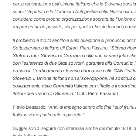
per la registrazione dell’Unione Italiana che la Slovenia cons
sono il Deputato e le Comunità Autogestite della Nazionalità,
considera come propria organizzazione soprattutto l’Unione c
rappresentato in passato, sia per quello che sta facendo adesso 
Il problema è molto sentito e sulla questione si pronuncia anche 
Sottosegretario italiano ali Esteri, Piero Fassino
: “
Stiamo rice
Stati sovrani, Slovenia e Croazia e nulla può essere fatto 
con l’esistenza di due Stati sovrani, garantire alla Comunità i
possibili. L’ordinamento sloveno riconosce nelle CAN l’istit
Slovenia. L’Unione Italiana non si sovrappone, né sostituisce
collegamento della Comunità Italiana con l’Italia e il coordina
italiani che vivono in Slovenia
.” (
Cit.: Piero Fassino
)
Flavio Dessardo: “
Anni di impegno danno alla fine i suoi frutti
Italiana viene finalmente registrata
.”
Suggerisco di seguire con interesse anche dal minuto 18:00 al 
Isola è illuminante.