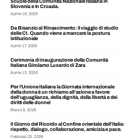
Scuole della Comunità Nazionale Italiana in
Slovenia e in Croazia.
Aprile 18, 2026
Da Bisanzio al Rinascimento: il viaggio di studio
delle CI. Quando viene a mancare la postura
istituzionale
Aprile 17, 2026
Cerimonia di inaugurazione della Comunità
Italiana Girolamo Luxardo di Zara
Aprile 13, 2026
Per l’Unione Italiana la Giornata internazionale
della donna è un richiamo all’azione a favore
dell’uguaglianza, della dignità, della libertà e dei
diritti delle donne!
Marzo 8, 2026
Il Giorno del Ricordo al Confine orientale dell’Italia:
rispetto, dialogo, collaborazione, amicizia e pace.
Febbraio 22, 2026