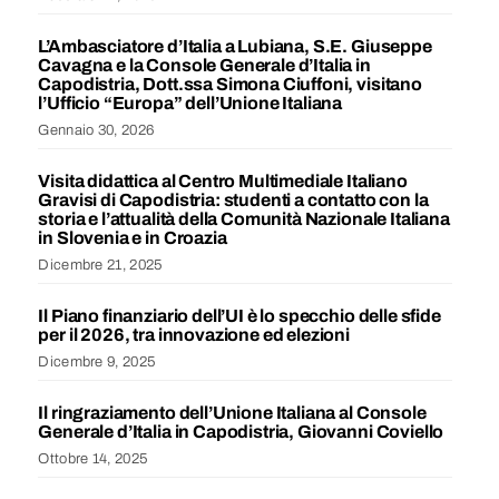
L’Ambasciatore d’Italia a Lubiana, S.E. Giuseppe
Cavagna e la Console Generale d’Italia in
Capodistria, Dott.ssa Simona Ciuffoni, visitano
l’Ufficio “Europa” dell’Unione Italiana
Gennaio 30, 2026
Visita didattica al Centro Multimediale Italiano
Gravisi di Capodistria: studenti a contatto con la
storia e l’attualità della Comunità Nazionale Italiana
in Slovenia e in Croazia
Dicembre 21, 2025
Il Piano finanziario dell’UI è lo specchio delle sfide
per il 2026, tra innovazione ed elezioni
Dicembre 9, 2025
Il ringraziamento dell’Unione Italiana al Console
Generale d’Italia in Capodistria, Giovanni Coviello
Ottobre 14, 2025