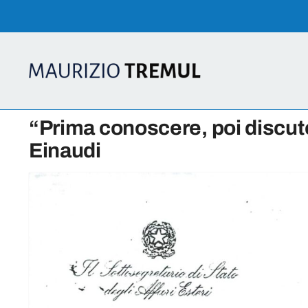
Skip
to
content
“Prima conoscere, poi discuter
Einaudi