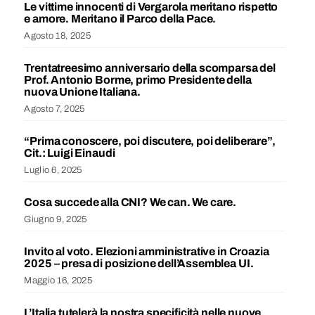
Le vittime innocenti di Vergarola meritano rispetto
e amore. Meritano il Parco della Pace.
Agosto 18, 2025
Trentatreesimo anniversario della scomparsa del
Prof. Antonio Borme, primo Presidente della
nuova Unione Italiana.
Agosto 7, 2025
“Prima conoscere, poi discutere, poi deliberare”,
Cit.: Luigi Einaudi
Luglio 6, 2025
Cosa succede alla CNI? We can. We care.
Giugno 9, 2025
Invito al voto. Elezioni amministrative in Croazia
2025 – presa di posizione dell’Assemblea UI.
Maggio 16, 2025
L’Italia tutelerà la nostra specificità nelle nuove