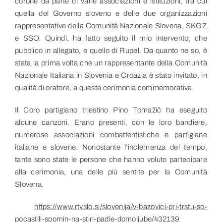
corone da parte di varie associazioni e istituzioni, tra cui
quella del Governo sloveno e delle due organizzazioni
rappresentative della Comunità Nazionale Slovena, SKGZ
e SSO. Quindi, ha fatto seguito il mio intervento, che
pubblico in allegato, e quello di Rupel. Da quanto ne so, è
stata la prima volta che un rappresentante della Comunità
Nazionale Italiana in Slovenia e Croazia è stato invitato, in
qualità di oratore, a questa cerimonia commemorativa.
Il Coro partigiano triestino Pino Tomažič ha eseguito
alcune canzoni. Erano presenti, con le loro bandiere,
numerose associazioni combattentistiche e partigiane
italiane e slovene. Nonostante l’inclemenza del tempo,
tante sono state le persone che hanno voluto partecipare
alla cerimonia, una delle più sentite per la Comunità
Slovena.
https://www.rtvslo.si/slovenija/v-bazovici-pri-trstu-so-
pocastili-spomin-na-stiri-padle-domoljube/432139