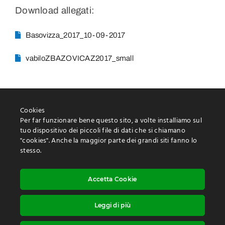
Download allegati:
Basovizza_2017_10-09-2017
vabiloZBAZOVICAZ2017_small
Cookies
Per far funzionare bene questo sito, a volte installiamo sul
tuo dispositivo dei piccoli file di dati che si chiamano
"cookies". Anche la maggior parte dei grandi siti fanno lo
Protezione delle informazioni personali
stesso.
Utilizzo dei “cookies
Dichiarazione di accessibilità
Accetta Cookie
Leggi di più
Diritto d’autore ©: Maurizio Tremul |
Realizzazione:
Studio Web Art