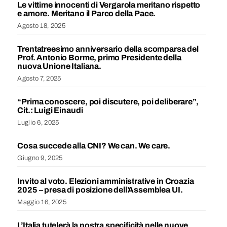
Le vittime innocenti di Vergarola meritano rispetto
e amore. Meritano il Parco della Pace.
Agosto 18, 2025
Trentatreesimo anniversario della scomparsa del
Prof. Antonio Borme, primo Presidente della
nuova Unione Italiana.
Agosto 7, 2025
“Prima conoscere, poi discutere, poi deliberare”,
Cit.: Luigi Einaudi
Luglio 6, 2025
Cosa succede alla CNI? We can. We care.
Giugno 9, 2025
Invito al voto. Elezioni amministrative in Croazia
2025 – presa di posizione dell’Assemblea UI.
Maggio 16, 2025
L’Italia tutelerà la nostra specificità nelle nuove