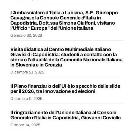
L’Ambasciatore d’Italia a Lubiana, S.E. Giuseppe
Cavagna e la Console Generale d’Italia in
Capodistria, Dott.ssa Simona Ciuffoni, visitano
l’Ufficio “Europa” dell’Unione Italiana
Gennaio 30, 2026
Visita didattica al Centro Multimediale Italiano
Gravisi di Capodistria: studenti a contatto con la
storia e l’attualità della Comunità Nazionale Italiana
in Slovenia e in Croazia
Dicembre 21, 2025
Il Piano finanziario dell’UI è lo specchio delle sfide
per il 2026, tra innovazione ed elezioni
Dicembre 9, 2025
Il ringraziamento dell’Unione Italiana al Console
Generale d’Italia in Capodistria, Giovanni Coviello
Ottobre 14, 2025