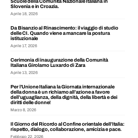
Scuole della Comunità Nazionale Italiana in
Slovenia e in Croazia.
Aprile 18, 2026
Da Bisanzio al Rinascimento: il viaggio di studio
delle CI. Quando viene a mancare la postura
istituzionale
Aprile 17, 2026
Cerimonia di inaugurazione della Comunità
Italiana Girolamo Luxardo di Zara
Aprile 13, 2026
Per l’Unione Italiana la Giornata internazionale
della donna è un richiamo all’azione a favore
dell’uguaglianza, della dignità, della libertà e dei
diritti delle donne!
Marzo 8, 2026
Il Giorno del Ricordo al Confine orientale dell’Italia:
rispetto, dialogo, collaborazione, amicizia e pace.
Febbraio 22, 2026