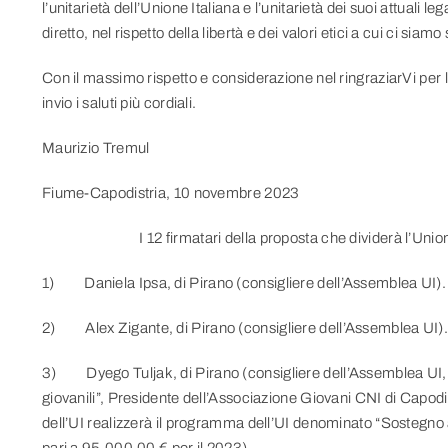
l’unitarietà dell’Unione Italiana e l’unitarietà dei suoi attuali
diretto, nel rispetto della libertà e dei valori etici a cui ci siam
Con il massimo rispetto e considerazione nel ringraziarVi per
invio i saluti più cordiali.
Maurizio Tremul
Fiume-Capodistria, 10 novembre 2023
I 12 firmatari della proposta che dividerà l’Uni
1) Daniela Ipsa, di Pirano (consigliere dell’Assemblea UI).
2) Alex Zigante, di Pirano (consigliere dell’Assemblea UI)
3) Dyego Tuljak, di Pirano (consigliere dell’Assemblea UI, me
giovanili”, Presidente dell’Associazione Giovani CNI di Capodis
dell’UI realizzerà il programma dell’UI denominato “Sostegno al