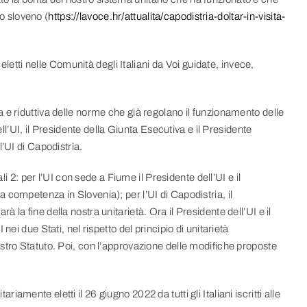
o sloveno (
https://lavoce.hr/attualita/capodistria-doltar-in-visita-
 eletti nelle Comunità degli Italiani da Voi guidate, invece,
 e riduttiva delle norme che già regolano il funzionamento delle
ell’UI, il Presidente della Giunta Esecutiva e il Presidente
’UI di Capodistria.
li 2: per l’UI con sede a Fiume il Presidente dell’UI e il
competenza in Slovenia); per l’UI di Capodistria, il
la fine della nostra unitarietà. Ora il Presidente dell’UI e il
ei due Stati, nel rispetto del principio di unitarietà
stro Statuto. Poi, con l’approvazione delle modifiche proposte
tariamente eletti il 26 giugno 2022 da tutti gli Italiani iscritti alle