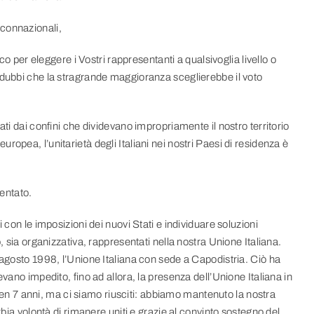
 connazionali,
ico per eleggere i Vostri rappresentanti a qualsivoglia livello o
 dubbi che la stragrande maggioranza sceglierebbe il voto
ati dai confini che dividevano impropriamente il nostro territorio
opea, l’unitarietà degli Italiani nei nostri Paesi di residenza è
dentato.
 con le imposizioni dei nuovi Stati e individuare soluzioni
, sia organizzativa, rappresentati nella nostra Unione Italiana.
 agosto 1998, l’Unione Italiana con sede a Capodistria. Ciò ha
vano impedito, fino ad allora, la presenza dell’Unione Italiana in
o ben 7 anni, ma ci siamo riusciti: abbiamo mantenuto la nostra
rbia volontà di rimanere uniti e grazie al convinto sostegno del