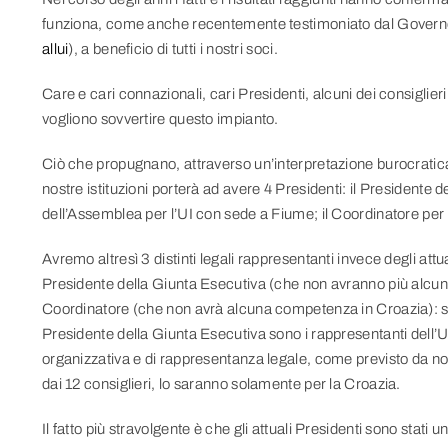
funziona, come anche recentemente testimoniato dal Govern
allui
), a beneficio di tutti i nostri soci.
Care e cari connazionali, cari Presidenti, alcuni dei consiglieri
vogliono sovvertire questo impianto.
Ciò che propugnano, attraverso un’interpretazione burocratica
nostre istituzioni porterà ad avere 4 Presidenti: il Presidente d
dell’Assemblea per l’UI con sede a Fiume; il Coordinatore per l
Avremo altresì 3 distinti legali rappresentanti invece degli attua
Presidente della Giunta Esecutiva (che non avranno più alcuna 
Coordinatore (che non avrà alcuna competenza in Croazia): sarà 
Presidente della Giunta Esecutiva sono i rappresentanti dell’UI n
organizzativa e di rappresentanza legale, come previsto da no
dai 12 consiglieri, lo saranno solamente per la Croazia.
Il fatto più stravolgente è che gli attuali Presidenti sono stati uni