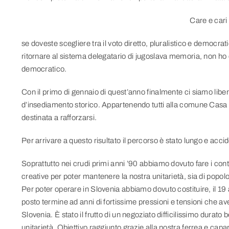
Care e cari
se doveste scegliere tra il voto diretto, pluralistico e democrat
ritornare al sistema delegatario di jugoslava memoria, non ho
democratico.
Con il primo di gennaio di quest’anno finalmente ci siamo liber
d’insediamento storico. Appartenendo tutti alla comune Casa eur
destinata a rafforzarsi.
Per arrivare a questo risultato il percorso è stato lungo e acci
Soprattutto nei crudi primi anni ’90 abbiamo dovuto fare i conti
creative per poter mantenere la nostra unitarietà, sia di popolo
Per poter operare in Slovenia abbiamo dovuto costituire, il 19
posto termine ad anni di fortissime pressioni e tensioni che ave
Slovenia. È stato il frutto di un negoziato difficilissimo durat
unitarietà. Obiettivo raggiunto grazie alla nostra ferrea e capa