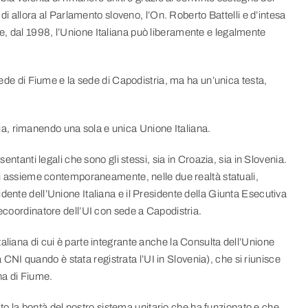
 di allora al Parlamento sloveno, l’On. Roberto Battelli e d’intesa
e, dal 1998, l’Unione Italiana può liberamente e legalmente
 sede di Fiume e la sede di Capodistria, ma ha un’unica testa,
a, rimanendo una sola e unica Unione Italiana.
entanti legali che sono gli stessi, sia in Croazia, sia in Slovenia.
tti assieme contemporaneamente, nelle due realtà statuali,
dente dell’Unione Italiana e il Presidente della Giunta Esecutiva
cecoordinatore dell’UI con sede a Capodistria.
aliana di cui è parte integrante anche la Consulta dell’Unione
la CNI quando è stata registrata l’UI in Slovenia), che si riunisce
na di Fiume.
mato la bontà del nostro sistema unitario che ha funzionato e che