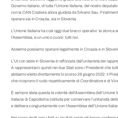
Governo italiano, di tutta l’Unione Italiana, del nostro deputato
con la CAN Costiera allora guidata da Silvano Sau. Finalment
operare sia in Croazia, sia in Slovenia.
L’Unione Italiana ha così oggi due bracci operativi: la storica
l’Assemblea, e un unico cuore: tutti noi.
Assieme possiamo operare legalmente in Croazia e in Sloveni
L’UI con sede in Slovenia è rafforzata dall’unitarietà dei rappres
A rappresentarci quindi nei due Stati sono i Presidenti che tu
abbiamo eletto direttamente lo scorso 26 giugno 2022: il Presi
che ricoprono il ruolo rispettivamente di Coordinatore e di Vi
È sempre stata questa la volontà dell’Assemblea dell’Unione It
Italiana di Capodistria (istituita per conservare l’unitarietà del
e delibera congiuntamente con l’Assemblea dell’Unione Italia
Nel corso degli anni i fatti e i risultati raggiunti hanno confer