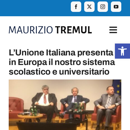
Skip
to
content
Togg
Navig
Apr
L’Unione Italiana presenta
Home
in Europa il nostro sistema
scolastico e universitario
Biografia
Eventi
Curiosità e aforismi