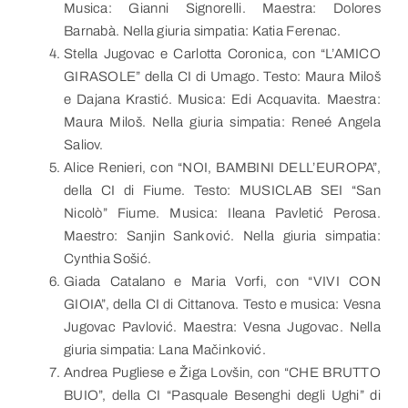
Musica: Gianni Signorelli. Maestra: Dolores
Barnabà. Nella giuria simpatia: Katia Ferenac.
Stella Jugovac e Carlotta Coronica, con “L’AMICO
GIRASOLE” della CI di Umago. Testo: Maura Miloš
e Dajana Krastić. Musica: Edi Acquavita. Maestra:
Maura Miloš. Nella giuria simpatia: Reneé Angela
Saliov.
Alice Renieri, con “NOI, BAMBINI DELL’EUROPA”,
della CI di Fiume. Testo: MUSICLAB SEI “San
Nicolò” Fiume. Musica: Ileana Pavletić Perosa.
Maestro: Sanjin Sanković. Nella giuria simpatia:
Cynthia Sošić.
Giada Catalano e Maria Vorfi, con “VIVI CON
GIOIA”, della CI di Cittanova. Testo e musica: Vesna
Jugovac Pavlović. Maestra: Vesna Jugovac. Nella
giuria simpatia: Lana Mačinković.
Andrea Pugliese e Žiga Lovšin, con “CHE BRUTTO
BUIO”, della CI “Pasquale Besenghi degli Ughi” di