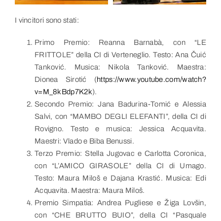
I vincitori sono stati:
Primo Premio: Reanna Barnabà, con “LE
FRITTOLE” della CI di Verteneglio. Testo: Ana Čuić
Tanković. Musica: Nikola Tanković. Maestra:
Dionea Sirotić (
https://www.youtube.com/watch?
v=M_8kBdp7K2k
).
Secondo Premio: Jana Badurina-Tomić e Alessia
Salvi, con “MAMBO DEGLI ELEFANTI”, della CI di
Rovigno. Testo e musica: Jessica Acquavita.
Maestri: Vlado e Biba Benussi.
Terzo Premio: Stella Jugovac e Carlotta Coronica,
con “L’AMICO GIRASOLE” della CI di Umago.
Testo: Maura Miloš e Dajana Krastić. Musica: Edi
Acquavita. Maestra: Maura Miloš.
Premio Simpatia: Andrea Pugliese e Žiga Lovšin,
con “CHE BRUTTO BUIO”, della CI “Pasquale