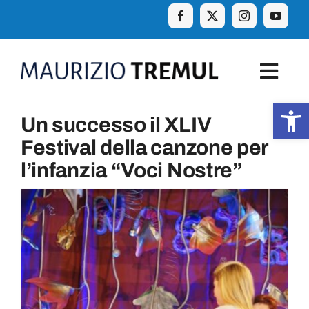
Skip
to
content
Togg
Navig
Apr
Un successo il XLIV
Home
Festival della canzone per
l’infanzia “Voci Nostre”
Biografia
Eventi
Curiosità e aforismi