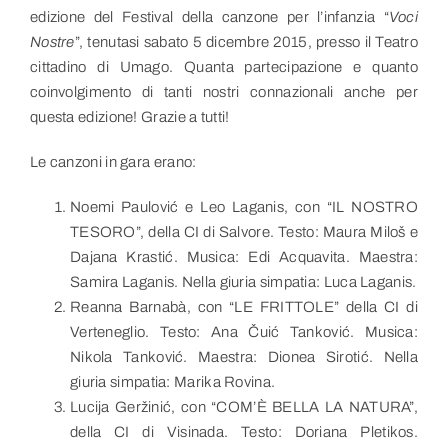
edizione del Festival della canzone per l’infanzia “
Voci
Nostre
”, tenutasi sabato 5 dicembre 2015, presso il Teatro
cittadino di Umago. Quanta partecipazione e quanto
coinvolgimento di tanti nostri connazionali anche per
questa edizione! Grazie a tutti!
Le canzoni in gara erano:
Noemi Paulović e Leo Laganis, con “IL NOSTRO
TESORO”, della CI di Salvore. Testo: Maura Miloš e
Dajana Krastić. Musica: Edi Acquavita. Maestra:
Samira Laganis. Nella giuria simpatia: Luca Laganis.
Reanna Barnabà, con “LE FRITTOLE” della CI di
Verteneglio. Testo: Ana Čuić Tanković. Musica:
Nikola Tanković. Maestra: Dionea Sirotić. Nella
giuria simpatia: Marika Rovina.
Lucija Geržinić, con “COM’È BELLA LA NATURA”,
della CI di Visinada. Testo: Doriana Pletikos.