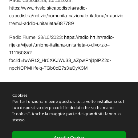
Radio Capodistria, 10/11/2023:
https://www.rtvslo.si/capodistria/radio-
capodistria/notizie/comunita-nazionale-italiana/maurizio-
tremul-addio-unitarieta/687789
Radio Fiume, 28/10/2023:
https://radio.hrt.hr/radio-
rijeka/vijesti/unione-italiana-unitarieta-o-divorzio–
11116084?
fbclid=IwAR12_Hr0XKJWu33_aZpwPhj1pIPZ2d-
npcNCPMHfelq-TGb0cB7s3aQyX3M
Cookies
Per far funzionare bene questo sito, a volte installiamo sul
tuo dispositivo dei piccoli file di dati che si chiamano
"cookies". Anche la maggior parte dei grandi siti fanno lo
stesso.
Protezione delle informazioni personali
Utilizzo dei “cookies
Accetta Cookie