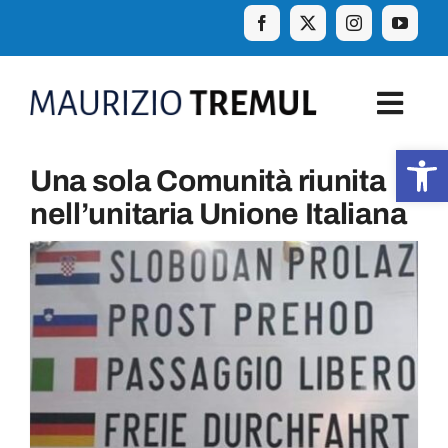
Skip
to
content
Togg
Navig
Apr
Una sola Comunità riunita
Home
nell’unitaria Unione Italiana
Biografia
Eventi
Curiosità e aforismi